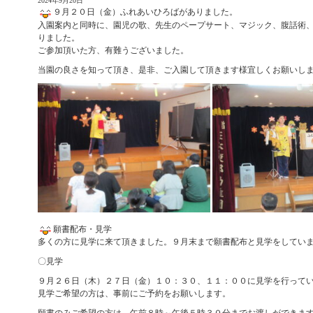
2024年9月20日
９月２０日（金）ふれあいひろばがありました。
入園案内と同時に、園児の歌、先生のペープサート、マジック、腹話術
りました。
ご参加頂いた方、有難うございました。
当園の良さを知って頂き、是非、ご入園して頂きます様宜しくお願いし
願書配布・見学
多くの方に見学に来て頂きました。９月末まで願書配布と見学をしてい
〇見学
９月２６日（木）２７日（金）１０：３０、１１：００に見学を行って
見学ご希望の方は、事前にご予約をお願いします。
願書のみご希望の方は、午前８時～午後５時３０分までお渡しができま