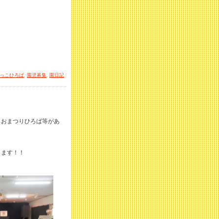
っこひろば
,
園児募集
,
園日記
|
、おまつりひろば等があ
します！！