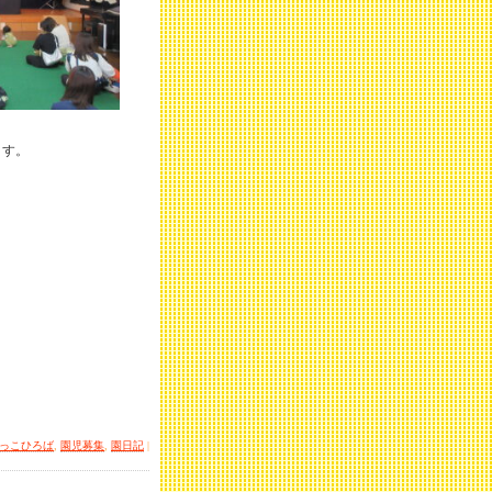
ます。
っこひろば
,
園児募集
,
園日記
|