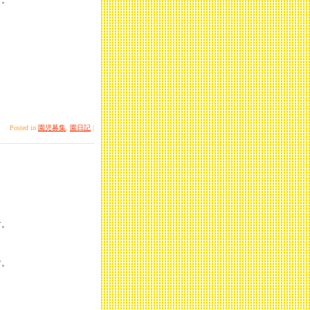
Posted in
園児募集
,
園日記
|
す。
す。