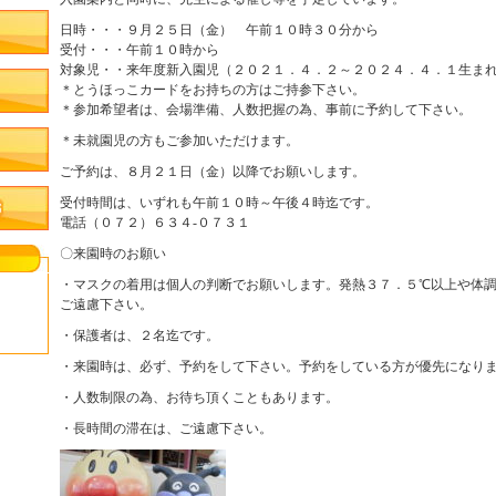
日時・・・９月２５日（金） 午前１０時３０分から
受付・・・午前１０時から
対象児・・来年度新入園児（２０２１．４．２～２０２４．４．１生ま
＊とうほっこカードをお持ちの方はご持参下さい。
＊参加希望者は、会場準備、人数把握の為、事前に予約して下さい。
＊未就園児の方もご参加いただけます。
ご予約は、８月２１日（金）以降でお願いします。
受付時間は、いずれも午前１０時～午後４時迄です。
電話（０７２）６３４-０７３１
〇来園時のお願い
・マスクの着用は個人の判断でお願いします。発熱３７．５℃以上や体
ご遠慮下さい。
・保護者は、２名迄です。
・来園時は、必ず、予約をして下さい。予約をしている方が優先になり
・人数制限の為、お待ち頂くこともあります。
・長時間の滞在は、ご遠慮下さい。