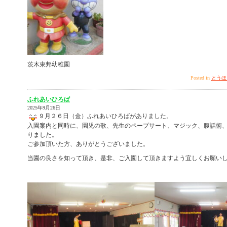
茨木東邦幼稚園
Posted in
とうほ
ふれあいひろば
2025年9月26日
９月２６日（金）ふれあいひろばがありました。
入園案内と同時に、園児の歌、先生のペープサート、マジック、腹話術
りました。
ご参加頂いた方、ありがとうございました。
当園の良さを知って頂き、是非、ご入園して頂きますよう宜しくお願い