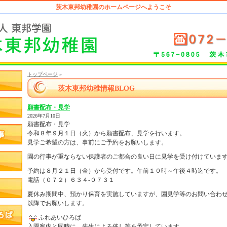
茨木東邦幼稚園のホームページへようこそ
トップページ
»
茨木東邦幼稚情報BLOG
願書配布・見学
2026年7月10日
願書配布・見学
令和８年９月１日（火）から願書配布、見学を行います。
見学ご希望の方は、事前にご予約をお願いします。
園の行事が重ならない保護者のご都合の良い日に見学を受け付けていま
予約は８月２１日（金）から受付です。午前１０時～午後４時迄です。
電話（０７２）６３４-０７３１
夏休み期間中、預かり保育を実施していますが、園見学等のお問い合わ
以降でお願いします。
ふれあいひろば
入園案内と同時に、先生による催し等を予定しています。