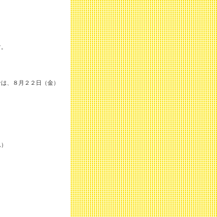
す。
せは、８月２２日（金）
れ）