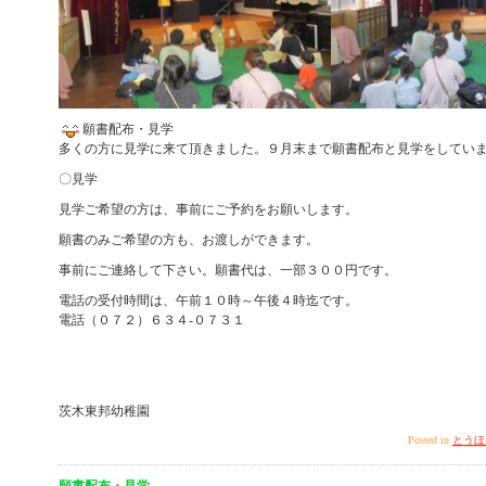
願書配布・見学
多くの方に見学に来て頂きました。９月末まで願書配布と見学をしてい
〇見学
見学ご希望の方は、事前にご予約をお願いします。
願書のみご希望の方も、お渡しができます。
事前にご連絡して下さい。願書代は、一部３００円です。
電話の受付時間は、午前１０時～午後４時迄です。
電話（０７２）６３４-０７３１
茨木東邦幼稚園
Posted in
とうほ
願書配布・見学