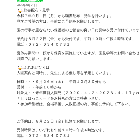
2025年8月21日
願書配布・見学
令和７年９月１日（月）から願書配布、見学を行います。
見学ご希望の方は、事前にご予約をお願いします。
園の行事が重ならない保護者のご都合の良い日に見学を受け付けていま
予約は８月２２日（金）から受付です。午前１０時～午後４時迄です。
電話（０７２）６３４-０７３１
夏休み期間中、預かり保育を実施していますが、園見学等のお問い合わ
以降でお願いします。
ふれあいひろば
入園案内と同時に、先生による催し等を予定しています。
日時・・・９月２６日（金） 午前１０時３０分から
受付・・・午前１０時から
対象児・・来年度新入園児（２０２０．４．２～２０２３．４．１生ま
＊とうほっこカードをお持ちの方はご持参下さい。
＊参加希望者は、会場準備、人数把握の為、事前に予約して下さい。
ご予約は、８月２２日（金）以降でお願いします。
受付時間は、いずれも午前１０時～午後４時迄です。
電話（０７２）６３４-０７３１