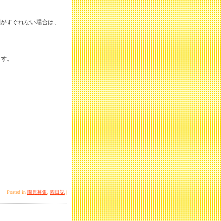
調がすぐれない場合は、
ます。
Posted in
園児募集
,
園日記
|